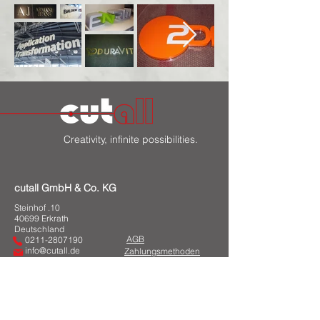
Creativity, infinite possibilities.
cutall GmbH & Co. KG
Steinhof .10
40699 Erkrath
Deutschland
AGB
0211-2807190
info@cutall.de
Zahlungsmethoden