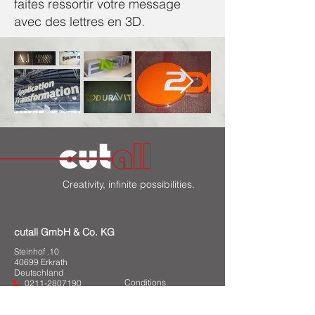
faites ressortir votre message
avec des lettres en 3D.
Creativity, infinite possibilities.
cutall GmbH & Co. KG
Steinhof .10
40699 Erkrath
Deutschland
Conditions
0211-2807190
info@cutall.de
Méthodes de payement